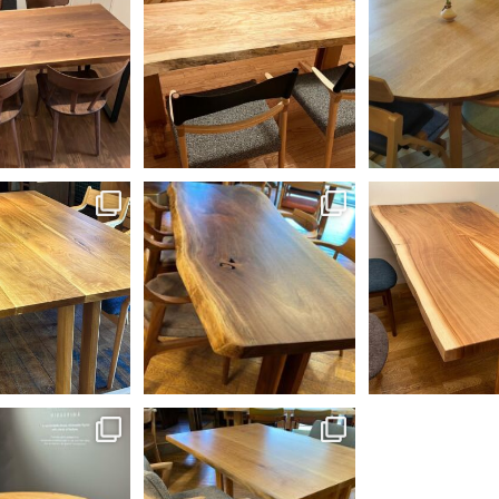
ーブルをお届けして来
ブルを気に入ってご購入頂きまし
届けしまし
ました。
...
た。
...
ルントウムチェアは
い上にデザイ
36
0
51
0
42
テーブルが出来上が
近くの材木屋さんで購入したウォ
木曜日朝、飛騨高山
に展示しました。
ールナット材の一枚板を、専務が
た朱里桜ダイニング
子のPePeチェア。
...
削りダイニングテーブルに仕上げ
示いたしまし
ました。な
...
32
0
30
37
0
い、脚はもっと可愛い
最近、子供達が巣立って夫婦二人
のAGILEダイニング
だけなんですって言われる事が多
テーブル。
...
くなりました。
...
35
0
40
0