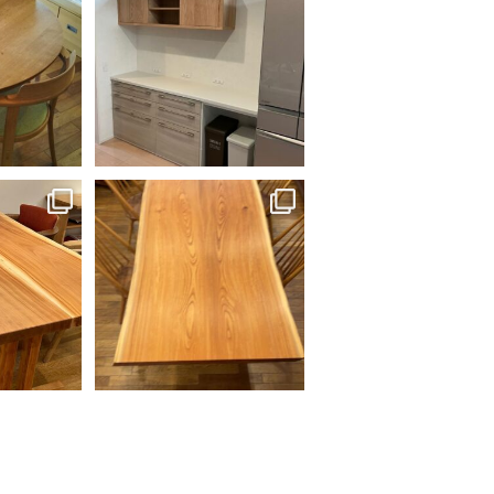
た。
ご購入頂いた後、今度は特注でキ
座り心地が良
ャビネットと吊り戸を納めさせて
ンも。
...
いただきま
...
0
48
0
より持ち帰っ
w2400もある大きな欅のブックマッ
テーブルを展
チテーブルがお店に並びました。
た。
...
「長い間倉庫に眠ってたし、いつ
買っ
...
0
36
2