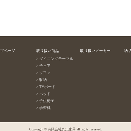
プページ
取り扱い商品
取り扱いメーカー
納
ダイニングテーブル
チェア
ソファ
収納
TVボード
ベッド
子供椅子
学習机
Copyright ©
有限会社丸忠家具
all rights reserved.