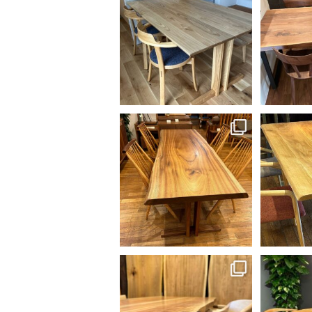
椅子、ベンチをお届けして来まし
イニングテ
た。
...
40
1
3月末に近くの材木屋さんに行った
オーク材の
時に見つけた一枚をテーブルにし
り、お店
ました。
...
椅子は宮崎椅
39
0
決算セールの真っ只中。
天板も可愛
おかげさまで沢山の御来店ありが
ヒラシマさん
とうございます。
...
丸
38
0