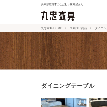
Skip
兵庫県姫路市のこだわり家具屋さん
to
content
丸忠家具 HOME
>
取り扱い商品
>
ダイニン
ダイニングテーブル
姫路市内へダイニングテーブルと
姫路市内へ