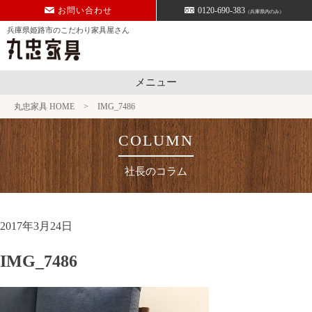
Skip
お問い合わせ
0120-690-383
（兵庫県内のみ）
to
兵庫県姫路市のこだわり家具屋さん
content
メニュー
丸忠家具 HOME
>
IMG_7486
社長のコラム
2017年3月24日
IMG_7486