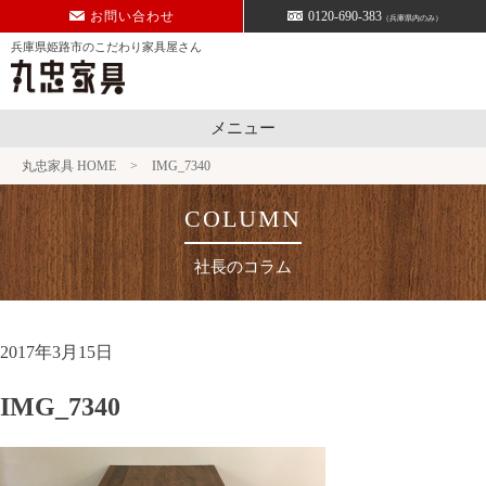
Skip
お問い合わせ
0120-690-383
（兵庫県内のみ）
to
兵庫県姫路市のこだわり家具屋さん
content
メニュー
丸忠家具 HOME
>
IMG_7340
社長のコラム
2017年3月15日
IMG_7340