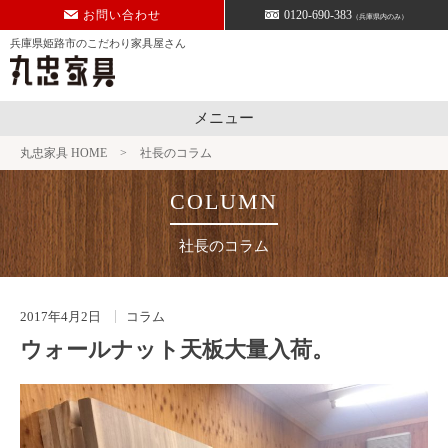
Skip
お問い合わせ
0120-690-383
（兵庫県内のみ）
to
兵庫県姫路市のこだわり家具屋さん
content
メニュー
丸忠家具 HOME
>
社長のコラム
社長のコラム
2017年4月2日
コラム
ウォールナット天板大量入荷。