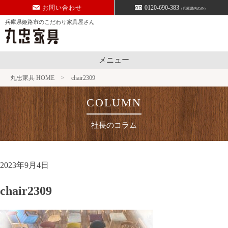
Skip
お問い合わせ
0120-690-383
（兵庫県内のみ）
to
兵庫県姫路市のこだわり家具屋さん
content
メニュー
丸忠家具 HOME
>
chair2309
社長のコラム
2023年9月4日
chair2309