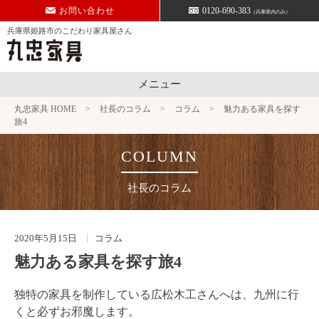
Skip
お問い合わせ
0120-690-383
（兵庫県内のみ）
to
兵庫県姫路市のこだわり家具屋さん
content
メニュー
丸忠家具 HOME
>
社長のコラム
>
コラム
>
魅力ある家具を探す
旅4
社長のコラム
2020年5月15日
コラム
魅力ある家具を探す旅4
独特の家具を制作している広松木工さんへは、九州に行
くと必ずお邪魔します。