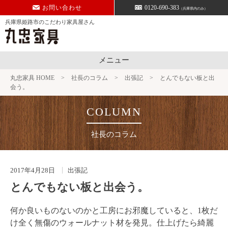
Skip
お問い合わせ
0120-690-383
（兵庫県内のみ）
to
兵庫県姫路市のこだわり家具屋さん
content
メニュー
丸忠家具 HOME
>
社長のコラム
>
出張記
>
とんでもない板と出
会う。
社長のコラム
2017年4月28日
出張記
とんでもない板と出会う。
何か良いものないのかと工房にお邪魔していると、1枚だ
け全く無傷のウォールナット材を発見。仕上げたら綺麗